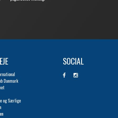
EJE
SOCIAL
ernational
lub Danmark
ket
e og Særlige
n
fen