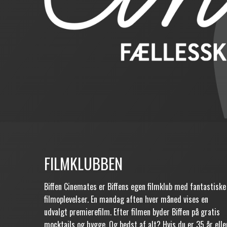
FILMKLUBBEN
Biffen Cinemates er Biffens egen filmklub med fantastiske
filmoplevelser. En mandag aften hver måned vises en
udvalgt premierefilm. Efter filmen byder Biffen på gratis
mocktails og hygge. Og bedst af alt? Hvis du er 35 år elle