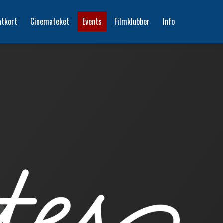
atkort
Cinemateket
Events
Filmklubber
Info