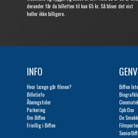
derunder får du billetten til kun 65 kr. Så bliver det vist
heller ikke billigere.
INFO
GENV
Hvor længe går filmen?
Biffen Int
Billetinfo
Biografk
Åbningstider
Cinemate
Parkering
Cph:Dox
Om Biffen
De Smukk
Frivillig i Biffen
Filmporte
SeniorBif