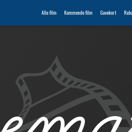
Alle film
Kommende film
Gavekort
Rab