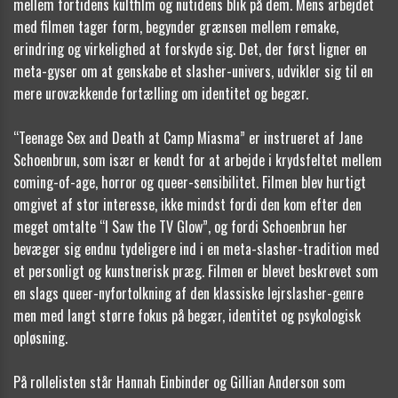
mellem fortidens kultfilm og nutidens blik på dem. Mens arbejdet
med filmen tager form, begynder grænsen mellem remake,
erindring og virkelighed at forskyde sig. Det, der først ligner en
meta-gyser om at genskabe et slasher-univers, udvikler sig til en
mere urovækkende fortælling om identitet og begær.
“Teenage Sex and Death at Camp Miasma” er instrueret af Jane
Schoenbrun, som især er kendt for at arbejde i krydsfeltet mellem
coming-of-age, horror og queer-sensibilitet. Filmen blev hurtigt
omgivet af stor interesse, ikke mindst fordi den kom efter den
meget omtalte “I Saw the TV Glow”, og fordi Schoenbrun her
bevæger sig endnu tydeligere ind i en meta-slasher-tradition med
et personligt og kunstnerisk præg. Filmen er blevet beskrevet som
en slags queer-nyfortolkning af den klassiske lejrslasher-genre
men med langt større fokus på begær, identitet og psykologisk
opløsning.
På rollelisten står Hannah Einbinder og Gillian Anderson som