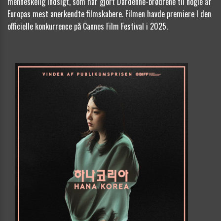
menneskelig indsigt, som har gjort Dardenne-brødrene til nogle af
Europas mest anerkendte filmskabere. Filmen havde premiere I den
officielle konkurrence på Cannes Film Festival i 2025.