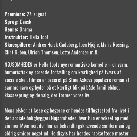
Premiere:
27. august
Sprog:
Dansk
Genre:
Drama
Instruktør:
Hella Joof
Skuespillere:
Andrea Heick Gadeberg, Iben Hjejle, Maria Rossing,
Clint Ruben, Ulrich Thomsen, Lotte Andersen m.fl.
NØJSOMHEDEN er Hella Joofs nye romantiske komedie – en varm,
humoristisk og rørende fortælling om kærlighed på tværs af
sociale skel. Filmen er baseret på Stine Askovs populære roman af
samme navn og byder på et kærligt blik på både familiebånd,
klassespring og de valg, der former vores liv.
Mona elsker at læse og bøgerne er hendes tilflugtssted fra livet i
det sociale boligbyggeri Nøjsomheden, hvor hun er vokset op med
sin mor Mømmer, der har en behandlingskrævende samlermani og
aldrig smider noget ud. Heldigvis har hendes rapkæftede moster