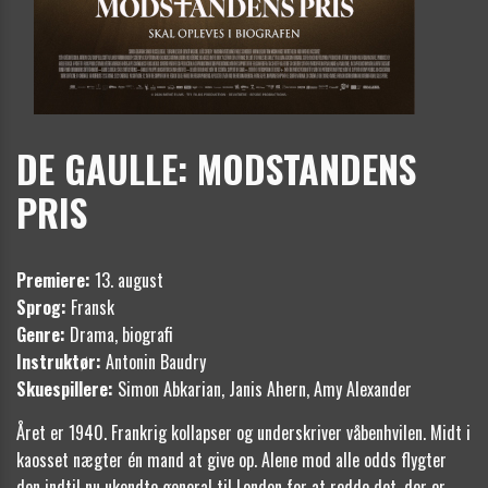
DE GAULLE: MODSTANDENS
PRIS
Premiere:
13. august
Sprog:
Fransk
Genre:
Drama, biografi
Instruktør:
Antonin Baudry
Skuespillere:
Simon Abkarian, Janis Ahern, Amy Alexander
Året er 1940. Frankrig kollapser og underskriver våbenhvilen. Midt i
kaosset nægter én mand at give op. Alene mod alle odds flygter
den indtil nu ukendte general til London for at redde det, der er