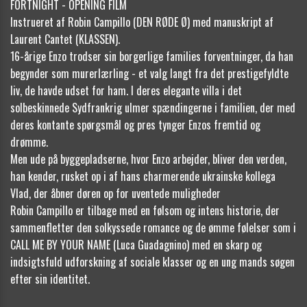
FORTNIGHT - OPENING FILM
Instrueret af Robin Campillo (DEN RØDE Ø) med manuskript af
Laurent Cantet (KLASSEN).
16-årige Enzo trodser sin borgerlige families forventninger, da han
begynder som murerlærling - et valg langt fra det prestigefyldte
liv, de havde udset for ham. I deres elegante villa i det
solbeskinnede Sydfrankrig ulmer spændingerne i familien, der med
deres kontante spørgsmål og pres tynger Enzos fremtid og
drømme.
Men ude på byggepladserne, hvor Enzo arbejder, bliver den verden,
han kender, rusket op i af hans charmerende ukrainske kollega
Vlad, der åbner døren op for uventede muligheder
Robin Campillo er tilbage med en følsom og intens historie, der
sammenfletter den solkyssede romance og de ømme følelser som i
CALL ME BY YOUR NAME (Luca Guadagnino) med en skarp og
indsigtsfuld udforskning af sociale klasser og en ung mands søgen
efter sin identitet.