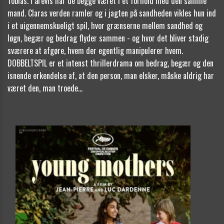
Tobias. I årevis har de begge været i et forhold med den samme
mand. Claras verden ramler og i jagten på sandheden vikles hun ind
i et uigennemskueligt spil, hvor grænserne mellem sandhed og
løgn, begær og bedrag flyder sammen - og hvor det bliver stadig
sværere at afgøre, hvem der egentlig manipulerer hvem.
DOBBELTSPIL er et intenst thrillerdrama om bedrag, begær og den
isnende erkendelse af, at den person, man elsker, måske aldrig har
været den, man troede...