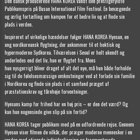
Den dansk producerede HANA KOREA vandt den prestigefyldte
Publikumspris på Busan International Film Festival. En bevægende
og ærlig fortælling om kampen for et bedre liv og at finde sin
plads i verden.
Inspireret af virkelige hændelser følger HANA KOREA Hyesun, en
ung nordkoreansk flygtning, der ankommer til et hektisk og
hypermoderne Sydkorea. Tilværelsen i Seoul er helt ukendt og
anderledes end det liv, hun er flygtet fra. Mens
hun nysgerrigt bliver draget af alt det nye, må hun både forholde
sig til de følelsesmæssige omkostninger ved at forlade sin familie
i Nordkorea og finde sin plads i et samfund præget af
præstationskrav og tårnhøje forventninger.
Hyesuns kamp for frihed har en høj pris – er den det værd? Og
kan hun nogensinde give slip på sin fortid?
HANA KOREA tager publikum med på en udfordrende rejse. Gennem
Hyesun viser filmen de vilkår, der præger moderne mennesker i en
verden med stigende individualisering og fragmenterede