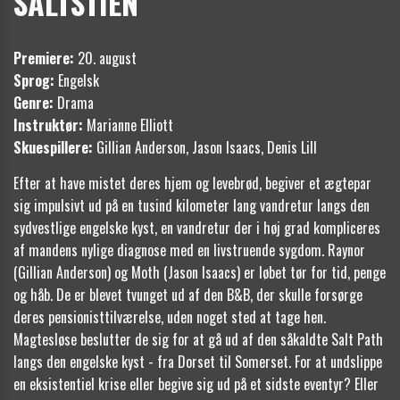
SALTSTIEN
Premiere:
20. august
Sprog:
Engelsk
Genre:
Drama
Instruktør:
​
Marianne Elliott
Skuespillere:
Gillian Anderson, Jason Isaacs, Denis Lill
Efter at have mistet deres hjem og levebrød, begiver et ægtepar
sig impulsivt ud på en tusind kilometer lang vandretur langs den
sydvestlige engelske kyst, en vandretur der i høj grad kompliceres
af mandens nylige diagnose med en livstruende sygdom. Raynor
(Gillian Anderson) og Moth (Jason Isaacs) er løbet tør for tid, penge
og håb. De er blevet tvunget ud af den B&B, der skulle forsørge
deres pensionisttilværelse, uden noget sted at tage hen.
Magtesløse beslutter de sig for at gå ud af den såkaldte Salt Path
langs den engelske kyst - fra Dorset til Somerset. For at undslippe
en eksistentiel krise eller begive sig ud på et sidste eventyr? Eller