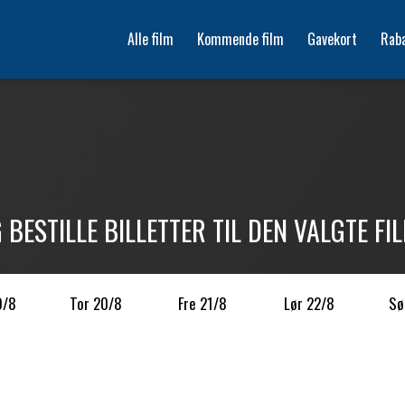
Alle film
Kommende film
Gavekort
Rab