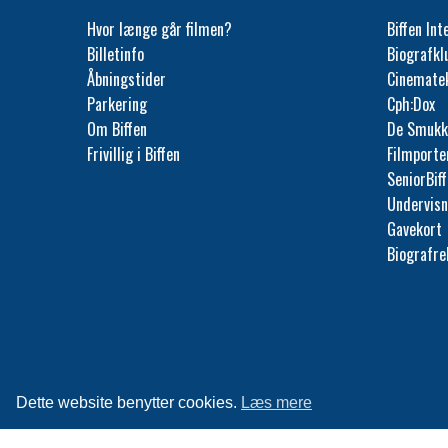
Hvor længe går filmen?
Biffen Int
Billetinfo
Biografk
Åbningstider
Cinemate
Parkering
Cph:Dox
Om Biffen
De Smukk
Frivillig i Biffen
Filmporte
SeniorBif
Undervisn
Gavekort
Biografr
Dette website benytter cookies.
Læs mere