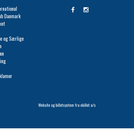
ernational
lub Danmark
ket
e og Særlige
n
fen
ing
eklamer
Website og billetsystem fra ebillet a/s